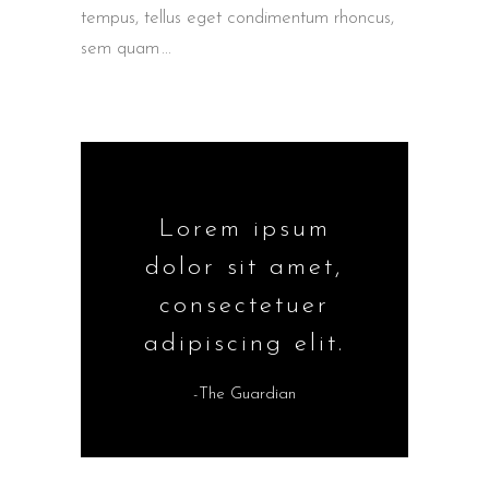
tempus, tellus eget condimentum rhoncus,
sem quam
Lorem ipsum
dolor sit amet,
consectetuer
adipiscing elit.
-The Guardian