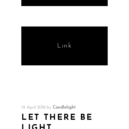
Link
19 April 2018
by
Candlelight
LET THERE BE
LIGHT