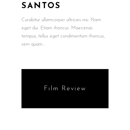
SANTOS
Curabitur ullamcorper ultricies nisi. Nam
eget dui. Etiam rhoncus. Maecenas
tempus, tellus eget condimentum rhoncus,
sem quam
Film Review