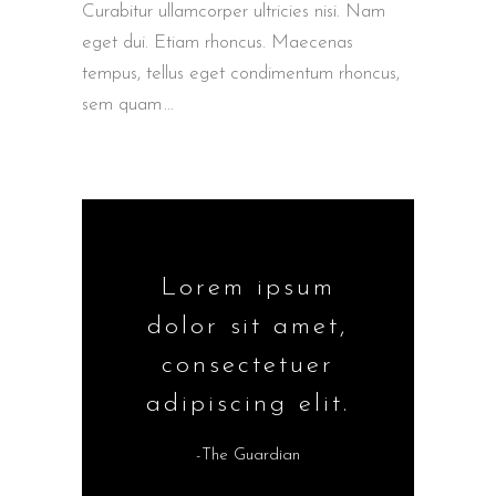
Curabitur ullamcorper ultricies nisi. Nam
eget dui. Etiam rhoncus. Maecenas
tempus, tellus eget condimentum rhoncus,
sem quam
Lorem ipsum
dolor sit amet,
consectetuer
adipiscing elit.
-The Guardian