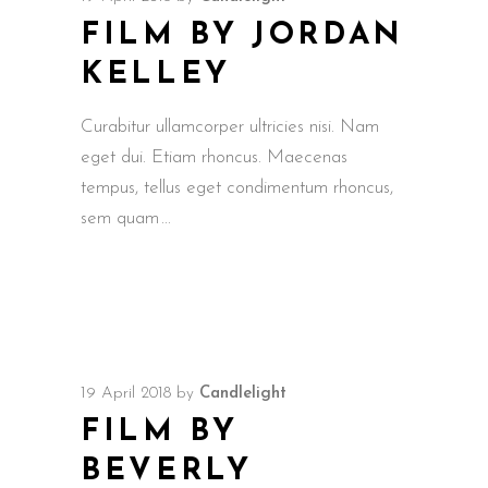
FILM BY JORDAN
KELLEY
Curabitur ullamcorper ultricies nisi. Nam
eget dui. Etiam rhoncus. Maecenas
tempus, tellus eget condimentum rhoncus,
sem quam
19 April 2018
by
Candlelight
FILM BY
BEVERLY