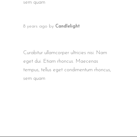
sem quam
8 years ago
by
Candlelight
NEW HAMPSHIRE MOVIE
FESTIVAL 2018
Curabitur ullamcorper ultricies nisi. Nam
eget dui. Etiam rhoncus. Maecenas
tempus, tellus eget condimentum rhoncus,
sem quam