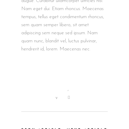
augue. Curabitur ullamcorper ultricies nisi.
Nam eget dui. Etiam rhoncus. Maecenas
tempus, tellus eget condimentum rhoncus,
sem quam semper libero, sit amet
adipiscing sem neque sed ipsum. Nam
quam nunc, blandit vel, luctus pulvinar,
hendrerit id, lorem. Maecenas nec.
Director
,
Film
0
2