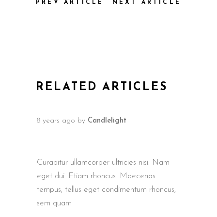
PREV ARTICLE
NEXT ARTICLE
RELATED ARTICLES
8 years ago
by
Candlelight
INTERNATIONAL FILM AWARDS
BERLIN
Curabitur ullamcorper ultricies nisi. Nam
eget dui. Etiam rhoncus. Maecenas
tempus, tellus eget condimentum rhoncus,
sem quam