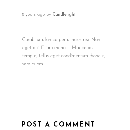
8 years ago
by
Candlelight
NEW HAMPSHIRE MOVIE
FESTIVAL 2018
Curabitur ullamcorper ultricies nisi. Nam
eget dui. Etiam rhoncus. Maecenas
tempus, tellus eget condimentum rhoncus,
sem quam
POST A COMMENT