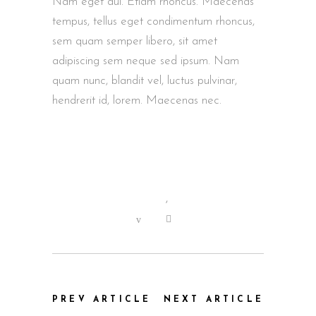
Nam eget dui. Etiam rhoncus. Maecenas
tempus, tellus eget condimentum rhoncus,
sem quam semper libero, sit amet
adipiscing sem neque sed ipsum. Nam
quam nunc, blandit vel, luctus pulvinar,
hendrerit id, lorem. Maecenas nec.
Director
,
Film
0
0
PREV ARTICLE
NEXT ARTICLE