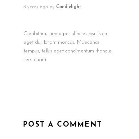
8 years ago
by
Candlelight
NEW HAMPSHIRE MOVIE
FESTIVAL 2018
Curabitur ullamcorper ultricies nisi. Nam
eget dui. Etiam rhoncus. Maecenas
tempus, tellus eget condimentum rhoncus,
sem quam
POST A COMMENT