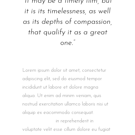
“It may be a timely film, but
it is its timelessness, as well
as its depths of compassion,
that qualify it as a great
one.”
Lorem ipsum dolor sit amet, consectetur
adipiscing elit, sed do eiusmod tempor
incididunt ut labore et dolore magna
aliqua. Ut enim ad minim veniam, quis
nostrud exercitation ullamco laboris nisi ut
aliquip ex eacommodo consequat.
Duis
aute irure dolor
in reprehenderit in
voluptate velit esse cillum dolore eu fugiat