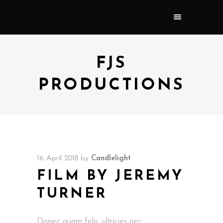
FJS
PRODUCTIONS
16 April 2018
by
Candlelight
FILM BY JEREMY
TURNER
Donec quam felis, ultricies nec,